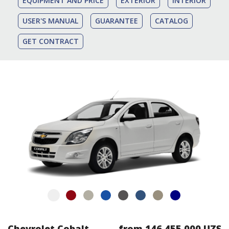
EQUIPMENT AND PRICE
EXTERIOR
INTERIOR
USER'S MANUAL
GUARANTEE
CATALOG
GET CONTRACT
Chevrolet Cobalt
from 146 455 000 UZS