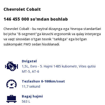
Chevrolet Cobalt
146 455 000 so'mdan boshlab
Chevrolet Cobalt - bu neytral dizaynga ega Yevropa standartlari
bo'yicha "B-segment"ga kiruvchi ergonomik va qulay interyerga
va vaqt sinovidan o'tgan texnik "tarkibga" ega bo'lgan
subkompakt FWD sedan hisoblanadi.
Dvigatel
1,5L, Evro - 5. Hajmi 1485 kubometr, Vites qutisi
MT-5, AT-6
Tezlashuv 0-100km/soat
11,7 sekund
Bagaj hajmi
563 L