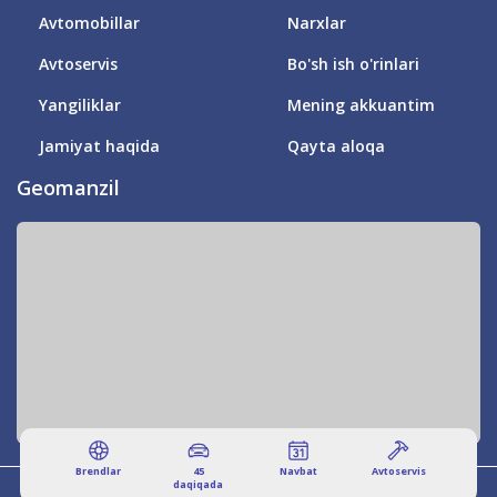
Avtomobillar
Narxlar
Avtoservis
Bo'sh ish o'rinlari
Yangiliklar
Mening akkuantim
Jamiyat haqida
Qayta aloqa
Geomanzil
Brendlar
45
Navbat
Аvtoservis
daqiqada
© 2011-2026 DRIVER'S VILLAGE! BARCHA HUQUQLAR HIMOYALANGAN