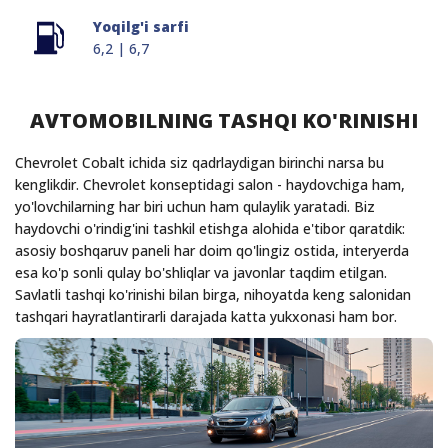
Yoqilg'i sarfi
6,2 | 6,7
AVTOMOBILNING TASHQI KO'RINISHI
Chevrolet Cobalt ichida siz qadrlaydigan birinchi narsa bu
kenglikdir. Chevrolet konseptidagi salon - haydovchiga ham,
yo'lovchilarning har biri uchun ham qulaylik yaratadi. Biz
haydovchi o'rindig'ini tashkil etishga alohida e'tibor qaratdik:
asosiy boshqaruv paneli har doim qo'lingiz ostida, interyerda
esa ko'p sonli qulay bo'shliqlar va javonlar taqdim etilgan.
Savlatli tashqi ko'rinishi bilan birga, nihoyatda keng salonidan
tashqari hayratlantirarli darajada katta yukxonasi ham bor.