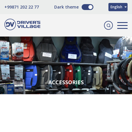
O'zbekcha
+99871 202 22 77
Dark theme
English
Русский
ACCESSORIES