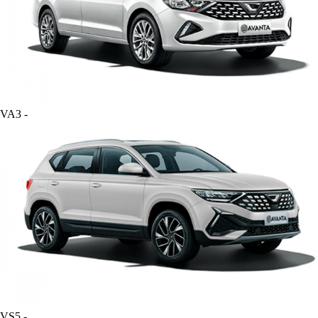
VA3
-
VS5
-