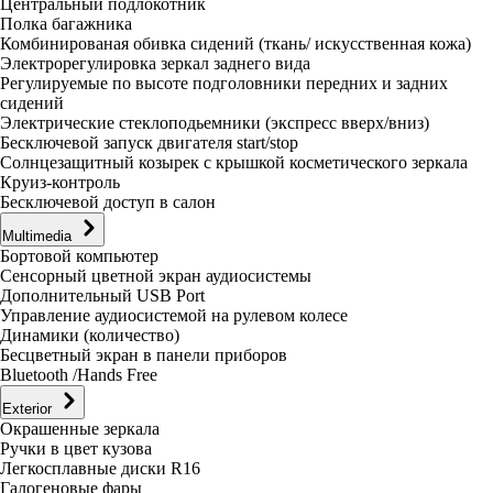
Центральный подлокотник
Полка багажника
Комбинированая обивка сидений (ткань/ искусственная кожа)
Электрорегулировка зеркал заднего вида
Регулируемые по высоте подголовники передних и задних
сидений
Электрические стеклоподьемники (экспресс вверх/вниз)
Бесключевой запуск двигателя start/stop
Солнцезащитный козырек с крышкой косметического зеркала
Круиз-контроль
Бесключевой доступ в салон
Multimedia
Бортовой компьютер
Сенсорный цветной экран аудиосистемы
Дополнительный USB Port
Управление аудиосистемой на рулевом колесе
Динамики (количество)
Бесцветный экран в панели приборов
Bluetooth /Hands Free
Exterior
Окрашенные зеркала
Ручки в цвет кузова
Легкосплавные диски R16
Галогеновые фары