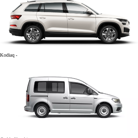
Kodiaq
-