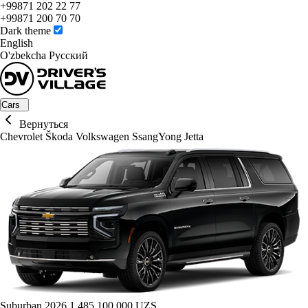
+99871 202 22 77
+99871 200 70 70
Dark theme
English
O'zbekcha
Русский
Cars
Вернуться
Chevrolet
Škoda
Volkswagen
SsangYong
Jetta
Suburban 2026
1 485 100 000 UZS