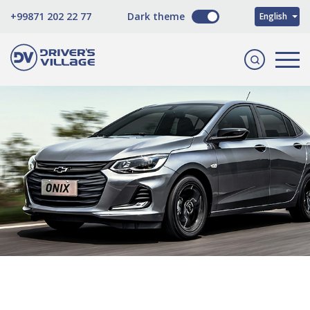
O'zbekcha
+99871 202 22 77
Dark theme
English
Русский