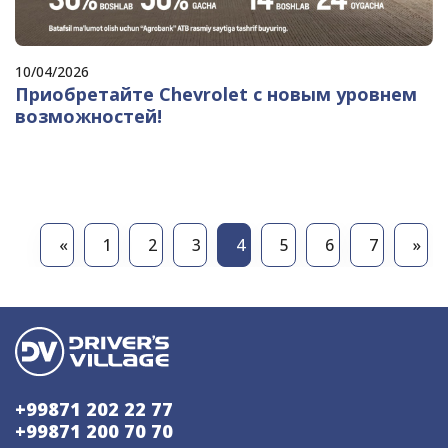
10/04/2026
Приобретайте Chevrolet с новым уровнем
возможностей!
«
1
2
3
4
5
6
7
»
+99871 202 22 77
+99871 200 70 70