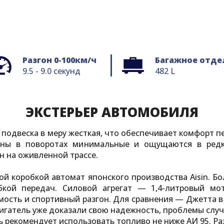
Разгон 0-100км/ч
Багажное отде
9.5 - 9.0 секунд
482 L
ЭКСТЕРЬЕР АВТОМОБИЛЯ
о подвеска в меру жесткая, что обеспечивает комфорт 
ены в поворотах минимальные и ощущаются в редки
н на оживленной трассе.
ой коробкой автомат японского производства Aisin. 
бкой передач. Силовой агрегат — 1,4-литровый мот
сть и спортивный разгон. Для сравнения — Джетта в 
игатель уже доказали свою надежность, проблемы случ
ь рекомендует использовать топливо не ниже АИ 95. Раз