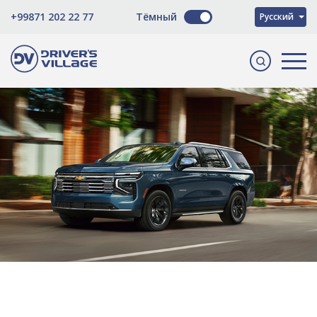
O'zbekcha
+99871 202 22 77
Тёмный
Русский
English