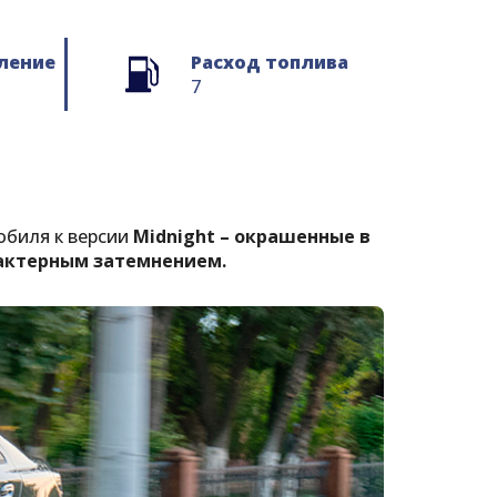
ление
Расход топлива
7
обиля к версии
Midnight – окрашенные в
рактерным затемнением.