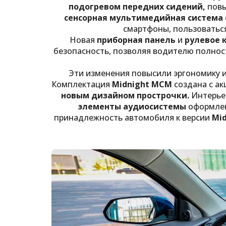
подогревом передних сидений,
повы
сенсорная мультимедийная система с
смартфоны, пользоваться
Новая
приборная панель
и
рулевое 
безопасность, позволяя водителю полно
Эти изменения повысили эргономику и
Комплектация
Midnight MCM
создана с ак
новым дизайном прострочки.
Интерьер
элементы аудиосистемы
оформлен
принадлежность автомобиля к версии
Mid