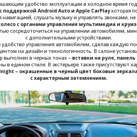
шающим удобство эксплуатации в холодное время года
 поддержкой Android Auto и Apple CarPlay
которая п
 навигацией, слушать музыку и управлять звонками, не
колесо с органами управления мультимедиа и круи
стью сосредоточиться на управлении автомобилем, ми
с дополнительными устройствами.
 удобство управления автомобилем, сделав каждую по
центом на дизайн и технологичность. В салоне устано
 выполнен в черных тонах –
вставки на руле, панель
ы в едином стиле. В экстерьере также присутствуют 
night – окрашенные в черный цвет боковые зеркал
с характерным затемнением.