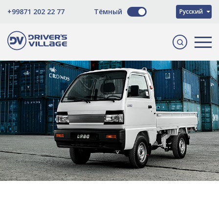
O'zbekcha
+99871 202 22 77
Тёмный
Русский
English