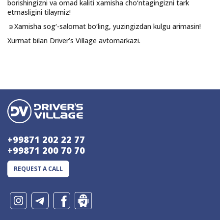
borishingizni va omad kaliti xamisha cho‘ntagingizni tark
etmasligini tilaymiz!
☺️Xamisha sog‘-salomat bo‘ling, yuzingizdan kulgu arimasin!
Xurmat bilan Driver’s Village avtomarkazi.
+99871 202 22 77
+99871 200 70 70
REQUEST A CALL