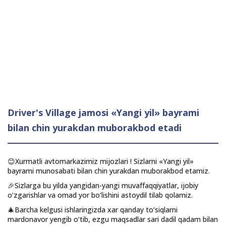
Driver's Village jamosi «Yangi yil» bayrami
bilan chin yurakdan muborakbod etadi
😊Xurmatli avtomarkazimiz mijozlari ! Sizlarni «Yangi yil»
bayrami munosabati bilan chin yurakdan muborakbod etamiz.
🎉Sizlarga bu yilda yangidan-yangi muvaffaqqiyatlar, ijobiy
o‘zgarishlar va omad yor bo‘lishini astoydil tilab qolamiz.
🎄Barcha kelgusi ishlaringizda xar qanday to‘siqlarni
mardonavor yengib o‘tib, ezgu maqsadlar sari dadil qadam bilan