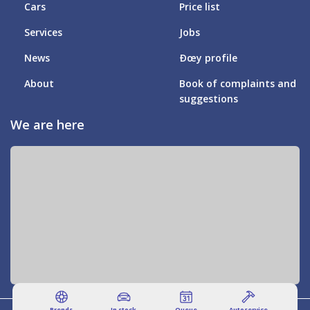
Cars
Price list
Services
Jobs
News
Ðœy profile
About
Book of complaints and
suggestions
We are here
Brends
In stock
Queue
Autoservice