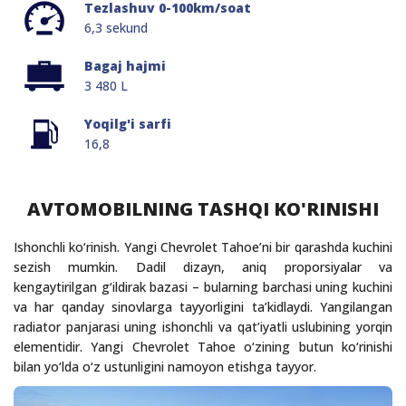
Tezlashuv 0-100km/soat
6,3 sekund
Bagaj hajmi
3 480 L
Yoqilg'i sarfi
16,8
AVTOMOBILNING TASHQI KO'RINISHI
Ishonchli ko‘rinish. Yangi Chevrolet Tahoe’ni bir qarashda kuchini
sezish mumkin. Dadil dizayn, aniq proporsiyalar va
kengaytirilgan g‘ildirak bazasi – bularning barchasi uning kuchini
va har qanday sinovlarga tayyorligini ta’kidlaydi. Yangilangan
radiator panjarasi uning ishonchli va qat’iyatli uslubining yorqin
elementidir. Yangi Chevrolet Tahoe o‘zining butun ko‘rinishi
bilan yo‘lda o‘z ustunligini namoyon etishga tayyor.