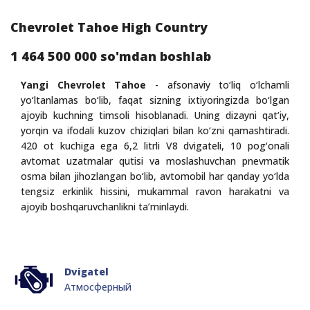
Chevrolet Tahoe High Country
1 464 500 000 so'mdan boshlab
Yangi Chevrolet Tahoe
- afsonaviy to‘liq o‘lchamli
yo‘ltanlamas bo‘lib, faqat sizning ixtiyoringizda bo‘lgan
ajoyib kuchning timsoli hisoblanadi. Uning dizayni qat’iy,
yorqin va ifodali kuzov chiziqlari bilan ko‘zni qamashtiradi.
420 ot kuchiga ega 6,2 litrli V8 dvigateli, 10 pog‘onali
avtomat uzatmalar qutisi va moslashuvchan pnevmatik
osma bilan jihozlangan bo‘lib, avtomobil har qanday yo‘lda
tengsiz erkinlik hissini, mukammal ravon harakatni va
ajoyib boshqaruvchanlikni ta’minlaydi.
Dvigatel
Атмосферный