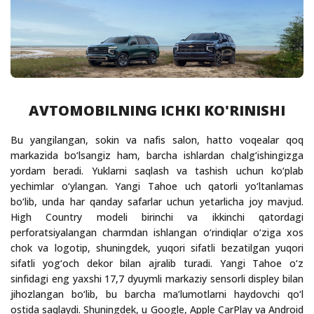
AVTOMOBILNING ICHKI KO'RINISHI
Bu yangilangan, sokin va nafis salon, hatto voqealar qoq
markazida bo‘lsangiz ham, barcha ishlardan chalg‘ishingizga
yordam beradi. Yuklarni saqlash va tashish uchun ko‘plab
yechimlar o‘ylangan. Yangi Tahoe uch qatorli yo‘ltanlamas
bo‘lib, unda har qanday safarlar uchun yetarlicha joy mavjud.
High Country modeli birinchi va ikkinchi qatordagi
perforatsiyalangan charmdan ishlangan o‘rindiqlar o‘ziga xos
chok va logotip, shuningdek, yuqori sifatli bezatilgan yuqori
sifatli yog‘och dekor bilan ajralib turadi. Yangi Tahoe o‘z
sinfidagi eng yaxshi 17,7 dyuymli markaziy sensorli displey bilan
jihozlangan bo‘lib, bu barcha ma’lumotlarni haydovchi qo‘l
ostida saqlaydi. Shuningdek, u Google, Apple CarPlay va Android