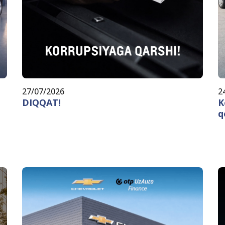
27/07/2026
2
DIQQAT!
K
q