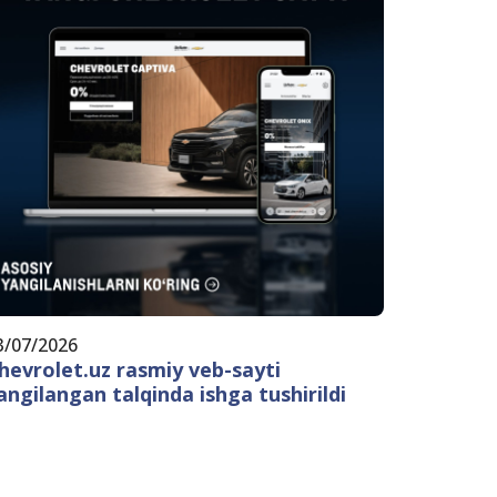
3/07/2026
hevrolet.uz rasmiy veb-sayti
angilangan talqinda ishga tushirildi