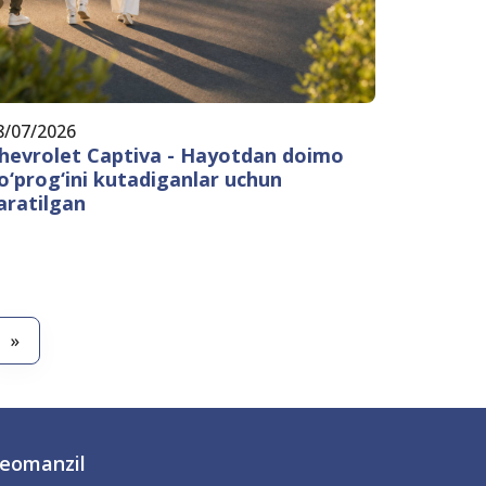
8/07/2026
hevrolet Captiva - Hayotdan doimo
o‘prog‘ini kutadiganlar uchun
aratilgan
»
eomanzil