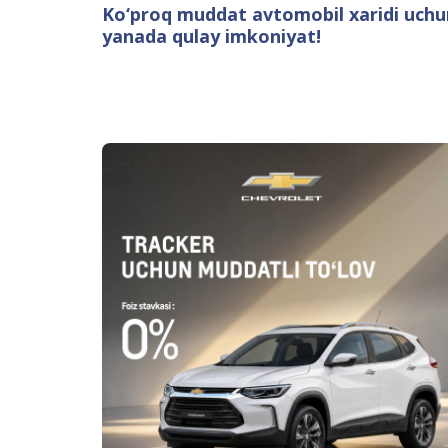
Ko‘proq muddat avtomobil xaridi uchu
yanada qulay imkoniyat!