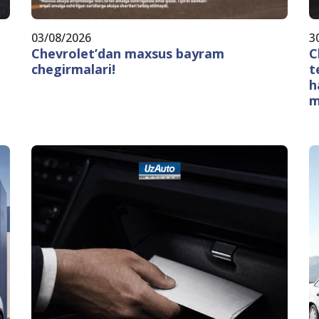
03/08/2026
3
Chevrolet’dan maxsus bayram
C
chegirmalari!
t
h
m