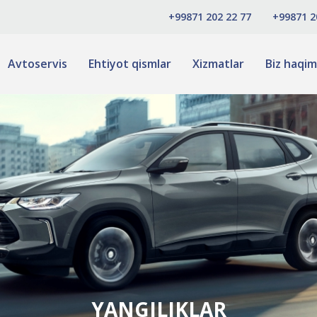
+99871 202 22 77
+99871 2
Avtoservis
Ehtiyot qismlar
Xizmatlar
Biz haqim
YANGILIKLAR