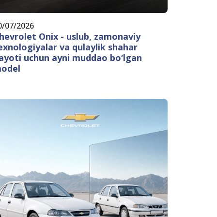
0/07/2026
hevrolet Onix - uslub, zamonaviy
exnologiyalar va qulaylik shahar
ayoti uchun ayni muddao bo‘lgan
odel