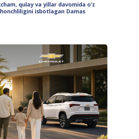
xcham, qulay va yillar davomida o‘z
shonchliligini isbotlagan Damas