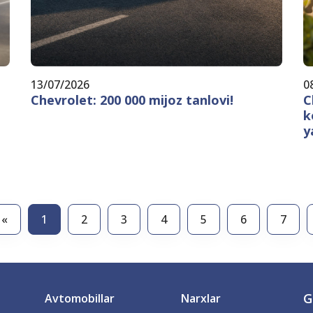
13/07/2026
0
Chevrolet: 200 000 mijoz tanlovi!
C
k
y
«
1
2
3
4
5
6
7
G
Avtomobillar
Narxlar