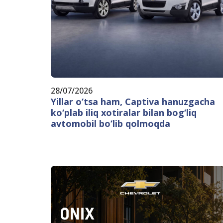
28/07/2026
Yillar o‘tsa ham, Captiva hanuzgacha
ko‘plab iliq xotiralar bilan bog‘liq
avtomobil bo‘lib qolmoqda