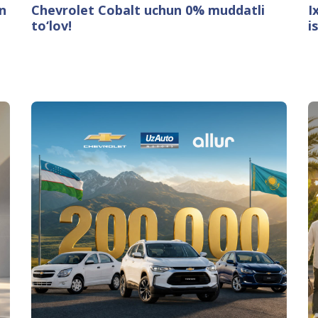
n
Chevrolet Cobalt uchun 0% muddatli
I
to‘lov!
i