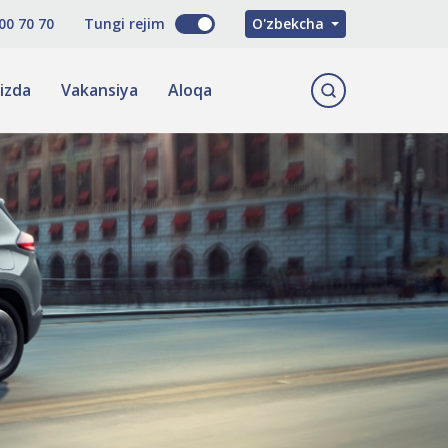
Русский
00 70 70
Tungi rejim
O'zbekcha
English
izda
Vakansiya
Aloqa