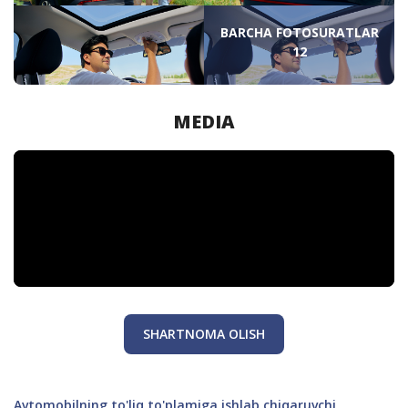
BARCHA FOTOSURATLAR
12
MEDIA
SHARTNOMA OLISH
Avtomobilning to'liq to'plamiga ishlab chiqaruvchi