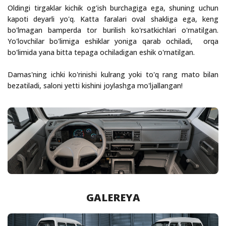
Oldingi tirgaklar kichik og'ish burchagiga ega, shuning uchun
kapoti deyarli yo'q. Katta faralari oval shakliga ega, keng
bo'lmagan bamperda tor burilish ko'rsatkichlari o'rnatilgan.
Yo'lovchilar bo'limiga eshiklar yoniga qarab ochiladi, orqa
bo'limida yana bitta tepaga ochiladigan eshik o'rnatilgan.
Damas'ning ichki ko'rinishi kulrang yoki to'q rang mato bilan
bezatiladi, saloni yetti kishini joylashga mo'ljallangan!
GALEREYA