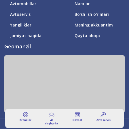
Avtomobillar
Narxlar
Avtoservis
Bo'sh ish o'rinlari
Yangiliklar
Mening akkuantim
Jamiyat haqida
Qayta aloqa
Geomanzil
Brendlar
45
Navbat
Аvtoservis
daqiqada
© 2011-2026 DRIVER'S VILLAGE! BARCHA HUQUQLAR HIMOYALANGAN