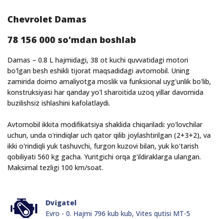
Chevrolet Damas
78 156 000 so'mdan boshlab
Damas – 0.8 L hajmidagi, 38 ot kuchi quvvatidagi motori
bo'lgan besh eshikli tijorat maqsadidagi avtomobil. Uning
zamirida doimo amaliyotga moslik va funksional uyg'unlik bo'lib,
konstruksiyasi har qanday yo'l sharoitida uzoq yillar davomida
buzilishsiz ishlashini kafolatlaydi.
Avtomobil ikkita modifikatsiya shaklida chiqariladi: yo'lovchilar
uchun, unda o'rindiqlar uch qator qilib joylashtirilgan (2+3+2), va
ikki o'rindiqli yuk tashuvchi, furgon kuzovi bilan, yuk ko'tarish
qobiliyati 560 kg gacha. Yuritgichi orqa g'ildiraklarga ulangan.
Maksimal tezligi 100 km/soat.
Dvigatel
Evro - 0. Hajmi 796 kub kub, Vites qutisi MT-5