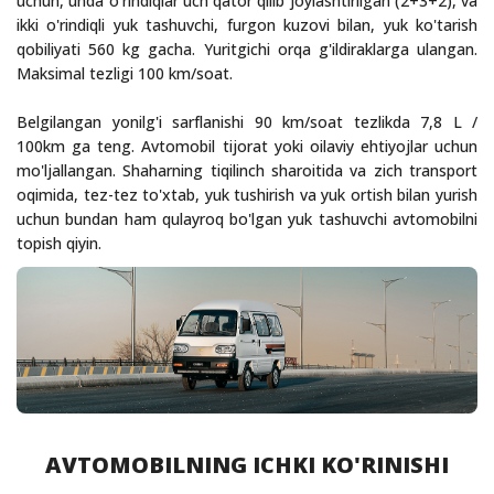
uchun, unda o'rindiqlar uch qator qilib joylashtirilgan (2+3+2), va
ikki o'rindiqli yuk tashuvchi, furgon kuzovi bilan, yuk ko'tarish
qobiliyati 560 kg gacha. Yuritgichi orqa g'ildiraklarga ulangan.
Maksimal tezligi 100 km/soat.
Belgilangan yonilg'i sarflanishi 90 km/soat tezlikda 7,8 L /
100km ga teng. Avtomobil tijorat yoki oilaviy ehtiyojlar uchun
mo'ljallangan. Shaharning tiqilinch sharoitida va zich transport
oqimida, tez-tez to'xtab, yuk tushirish va yuk ortish bilan yurish
uchun bundan ham qulayroq bo'lgan yuk tashuvchi avtomobilni
topish qiyin.
AVTOMOBILNING ICHKI KO'RINISHI