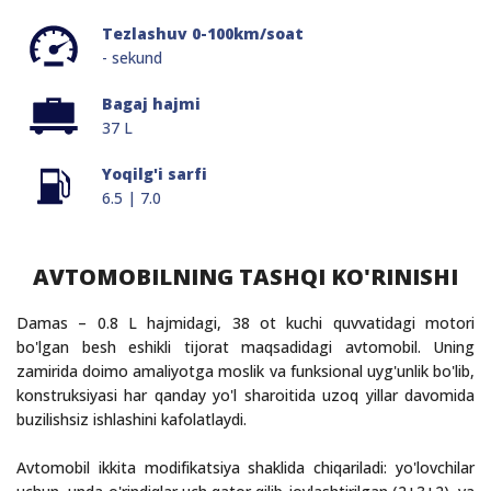
Tezlashuv 0-100km/soat
- sekund
Bagaj hajmi
37 L
Yoqilg'i sarfi
6.5 | 7.0
AVTOMOBILNING TASHQI KO'RINISHI
Damas – 0.8 L hajmidagi, 38 ot kuchi quvvatidagi motori
bo'lgan besh eshikli tijorat maqsadidagi avtomobil. Uning
zamirida doimo amaliyotga moslik va funksional uyg'unlik bo'lib,
konstruksiyasi har qanday yo'l sharoitida uzoq yillar davomida
buzilishsiz ishlashini kafolatlaydi.
Avtomobil ikkita modifikatsiya shaklida chiqariladi: yo'lovchilar