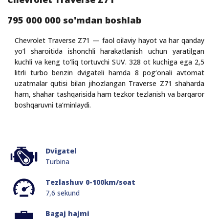
795 000 000 so'mdan boshlab
Chevrolet Traverse Z71 — faol oilaviy hayot va har qanday
yo‘l sharoitida ishonchli harakatlanish uchun yaratilgan
kuchli va keng to‘liq tortuvchi SUV. 328 ot kuchiga ega 2,5
litrli turbo benzin dvigateli hamda 8 pog‘onali avtomat
uzatmalar qutisi bilan jihozlangan Traverse Z71 shaharda
ham, shahar tashqarisida ham tezkor tezlanish va barqaror
boshqaruvni ta’minlaydi.
Dvigatel
Turbina
Tezlashuv 0-100km/soat
7,6 sekund
Bagaj hajmi