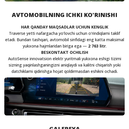
AVTOMOBILNING ICHKI KO'RINISHI
HAR QANDAY MAQSADLAR UCHUN KENGLIK
Traverse yetti nafargacha yo‘lovchi uchun o‘rindiqlarni taklif
etadi. Bundan tashqari, avtomobil sinfidagi eng katta maksimal
yukxona hajmlaridan biriga ega —
2 763 litr
.
BESKONTAKT OCHILISH
AutoSense innovatsion elektr yuritmali yukxona eshigi tizimi
sizning yaqinlashganingizni aniqlaydi va kalitni chiqarish yoki
datchiklarni qidirishga hojat qoldirmasdan eshikni ochadi.
GALEREYA