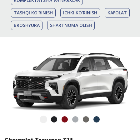
KOMPLEKTATSIYA VA NARXLAR
TASHQI KO'RINISH
ICHKI KO'RINISH
KAFOLAT
BROSHYURA
SHARTNOMA OLISH
Chevrolet Traverse Z71