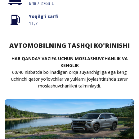
648 / 2763 L
Yoqilg'i sarfi
11,7
AVTOMOBILNING TASHQI KO'RINISHI
HAR QANDAY VAZIFA UCHUN MOSLASHUVCHANLIK VA
KENGLIK
60/40 nisbatda bo‘linadigan orqa suyanchig‘iga ega keng
uchinchi qator yo‘lovchilar va yuklarni joylashtirishda zarur
moslashuvchanlikni ta’minlaydi.