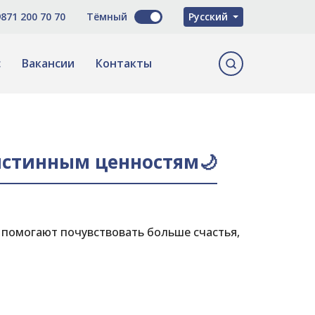
O'zbekcha
871 200 70 70
Тёмный
Русский
English
с
Вакансии
Контакты
истинным ценностям🌙
 помогают почувствовать больше счастья,