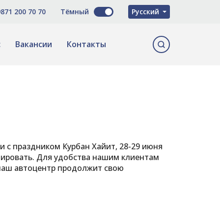
O'zbekcha
871 200 70 70
Тёмный
Русский
English
с
Вакансии
Контакты
и с праздником Курбан Хайит, 28-29 июня
ионировать. Для удобства нашим клиентам
 наш автоцентр продолжит свою