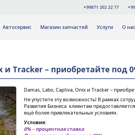
+99871 202 22 77
+99
Автосервис
Магазин запчастей
Услуги
О на
ix и Tracker – приобретайте под 0
Damas, Labo, Captiva, Onix и Tracker – приобр
Не упустите эту возможность! В рамках сотру
Развития Бизнеса клиентам предоставляетс
ещё более привлекательных условиях.
Условия
:
0% – процентная ставка