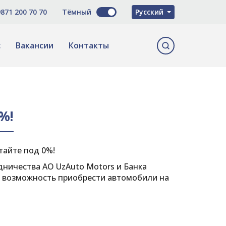
O'zbekcha
871 200 70 70
Тёмный
Русский
English
с
Вакансии
Контакты
%!
етайте под 0%!
дничества АО UzAuto Motors и Банка
я возможность приобрести автомобили на