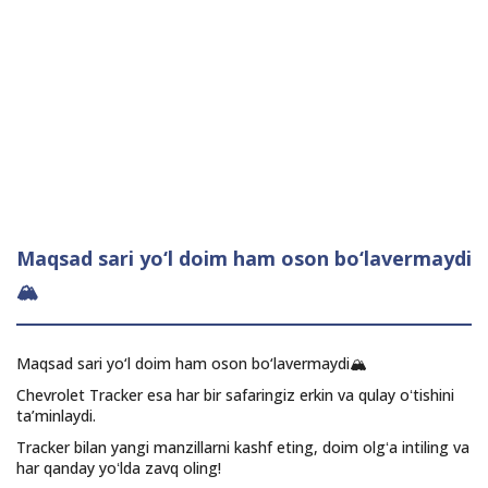
Maqsad sari yo‘l doim ham oson bo‘lavermaydi
🏔️
Maqsad sari yo‘l doim ham oson bo‘lavermaydi🏔️
Chevrolet Tracker esa har bir safaringiz erkin va qulay oʻtishini
ta’minlaydi.
Tracker bilan yangi manzillarni kashf eting, doim olgʻa intiling va
har qanday yoʻlda zavq oling!