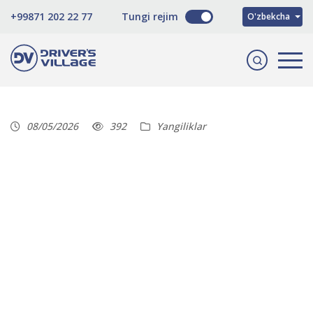
Русский
+99871 202 22 77
Tungi rejim
O'zbekcha
English
08/05/2026
392
Yangiliklar