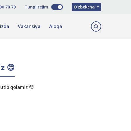
Русский
00 70 70
Tungi rejim
O'zbekcha
English
izda
Vakansiya
Aloqa
z 😊
kutib qolamiz 😊