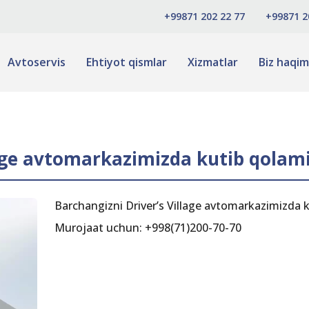
+99871 202 22 77
+99871 2
Avtoservis
Ehtiyot qismlar
Xizmatlar
Biz haqim
lage avtomarkazimizda kutib qolami
Barchangizni Driver’s Village avtomarkazimizda 
Murojaat uchun: +998(71)200-70-70